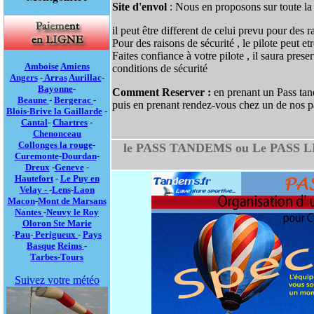
Site d'envol
: Nous en proposons sur toute la
il peut être different de celui prevu pour des 
Pour des raisons de sécurité , le pilote peut et
Faites confiance à votre pilote , il saura prese
Amboise
Amiens
conditions de sécurité
Angers
-
Arras
Aurillac
-
Bayonne
-
Comment Reserver :
en prenant un Pass tan
Beaune
-
Bergerac
-
puis en prenant rendez-vous chez un de nos pa
Blois-
Brive la Gaillarde
-
Cantal
-
Chartres
-
Chenonceau
Collonges la rouge
-
le PASS TANDEMS ou Le PASS LIB
Curemonte
-
Dourdan
-
Dreux
-
Geneve
-
Hautefort
-
Le Puy en
Velay
-
-
Lens
-
Laon
Macon
-
Mont de Marsans
Nantes
-
Neuvy le Roy
Oloron Ste Marie
-
Pau
-
Perigueux
-
Pays
Basque
Reims
-
Tarbes-
Tours
Suivez votre météo