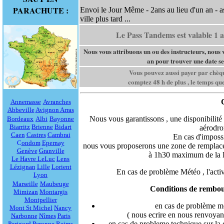
PARACHUTE :
Envoi le Jour Même - 2ans au lieu d'un an - ass
ville plus tard ...
Le Pass Tandems est valable 1 an
Nous vous attribuons un ou des instructeurs, nous
an pour trouver une date sel
Vous pouvez aussi payer par chèq
comptez 48 h de plus , le temps qu
Annemasse
Avranches
Abbeville
Avignon
Arras
Nous vous garantissons , une disponibilité
Bordeaux
Albi
Bayonne
Biarritz
Brienne
Bidart
aérodro
Caen
Castres
C
ambrai
En cas d'impossi
C
ondom
Epernay
nous vous proposerons une zone de remplacem
Genève
Granville
à 1h30 maximum de la D
Le Havre
LeLuc
Lens
Lézignan
Lille
Lorient
En cas de problème Météo , l'activi
Lyon
Marseille
Maubeuge
Conditions de rembou
Mimizan
Montargis
Montpellier
en cas de problème mé
Mont St Michel
Nancy
( nous ecrire en nous renvoyant
Narbonne
Nîmes
Paris
en cas de probleme technique sur la 
Perigord
Peronne
Reims