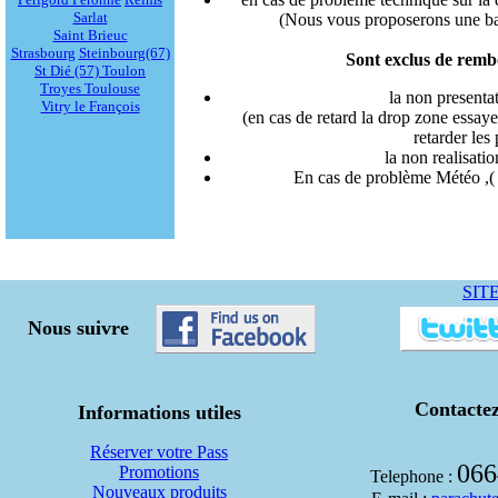
Sarlat
(Nous vous proposerons une ba
Saint Brieuc
Strasbourg
Steinbourg(67)
Sont exclus de rem
St Dié (57)
Toulon
Troyes
Toulouse
la non presentat
Vitry le François
(en cas de retard la drop zone essay
retarder les
la non realisati
En cas de problème Météo ,( l
SIT
Nous suivre
Contacte
Informations utiles
Réserver votre Pass
066
Promotions
Telephone :
Nouveaux produits