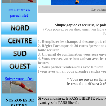
Le paieme
Où Sauter en
parachute?
Simple,rapide et sécurisé, le pai
(Vous pouvez payer directement en ligne e
P
1. Remplissez les champs ci-dessous puis c
2. Réglez l'acompte de 30 euros /personne e
toute sécurité
3. Un email de confirmation vous sera env
4. Vous recevez votre bon cadeau avec les
heures
5. Vous prenez rendez-vous avec le pilote
( vous avez un an pour prendre rendez vou
Suivez votre météo
*
Vous ne payez en ligne
le reste du tarif sera à r
Si vous choisissez le PASS LIBERTE plutot 
NOS ZONES DE
avantages du PASS liberté :
SAUT EN