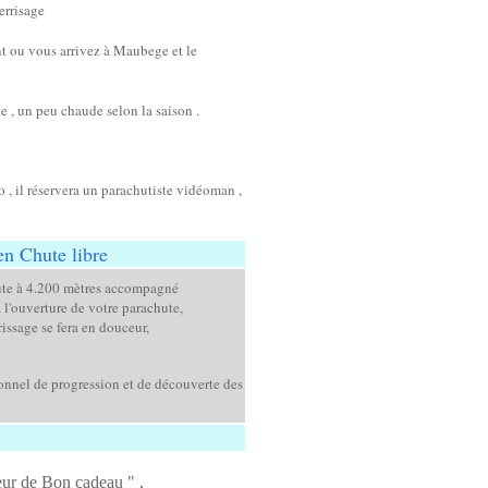
errisage
nt ou vous arrivez à Maubege et le
e , un peu chaude selon la saison .
 , il réservera un parachutiste vidéoman ,
n Chute libre
chute à 4.200 mètres accompagné
l'ouverture de votre parachute,
rissage se fera en douceur,
onnel de progression et de découverte des
eur de Bon cadeau " ,