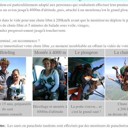
dem est particulièrement adapté aux personnes qui souhaitent effectuer leur premier
 un avion jusqu'à 4000m d'altitude, puis, attaché à un moniteur,c'est le grand plo
z dans le vide pour une chute libre à 200km/h avant que le moniteur ne déploie le 
 de chute libre et 5 minutes de balade sous voile, virages,
ndez progressivement jusqu'à toucher terre.
 terminé...on recommence ?
z immortaliser votre chute libre ,ce moment inoubliable en offrant la vidéo de vo
Briefing
Montée à 4000 m
Le plongeon
La chut
e 15 min, préparatifs
Chute 
Décollage et montée à
La porte s'ouvre... et
du saut
à 200
4000m d'altitude
c'est le grand saut !
erniers conseils
au dessus d
stes
: Les sauts en parachute tandems sont effectués par des moniteurs de parachutis