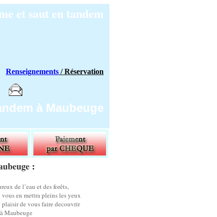
me et saut en tandem
Renseignements
/ Réservation
 tandem à Maubeuge
Maubeuge
:
eux de l’eau et des forêts,
 vous en mettra pleins les yeux
 plaisir de vous faire decouvrir
me à Maubeuge