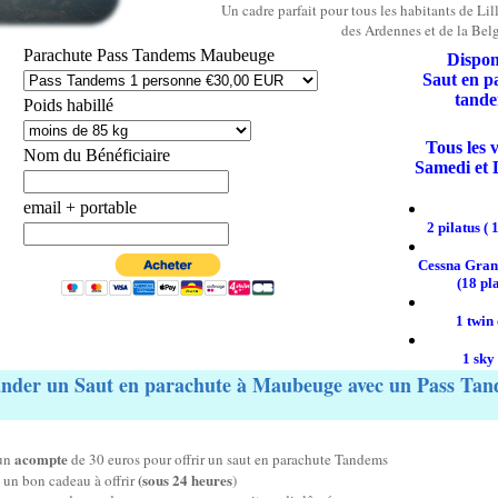
Un cadre parfait pour tous les habitants de Lill
des Ardennes et de la Belg
Parachute Pass Tandems Maubeuge
Dispon
Saut en p
tande
Poids habillé
Tous les 
Nom du Bénéficiaire
Samedi et
email + portable
2 pilatus ( 
Cessna Gra
(18 pla
1 twin 
1 sky
der un Saut en parachute à Maubeuge avec un
Pass Tan
acompte
 un
de 30 euros pour offrir un saut en parachute Tandems
(sous 24 heures
s un bon cadeau à offrir
)