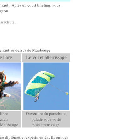
 saut : Après un court briefing, vous
ngeon
parachute.
tre saut au dessus de Maubeuge
e libre
Le vol et atterrissage
libre
Ouverture du parachute,
 km/h
balade sous voile
e Maubeuge
puis atterrissage
me diplômés et expérimentés . Ils ont des