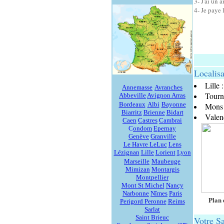
3- J'ai un
4- J
e paye 
Localisa
Lille 
Annemasse
Avranches
Tourn
Abbeville
Avignon
Arras
Bordeaux
Albi
Bayonne
Mons 
Biarritz
Brienne
Bidart
Valen
Caen
Castres
C
ambrai
C
ondom
Epernay
Genève
Granville
Le Havre
LeLuc
Lens
Lézignan
Lille
Lorient
Lyon
Marseille
Maubeuge
Mimizan
Montargis
Montpellier
Mont St Michel
Nancy
Narbonne
Nîmes
Paris
Plan 
Perigord
Peronne
Reims
Sarlat
Saint Brieuc
Votre S