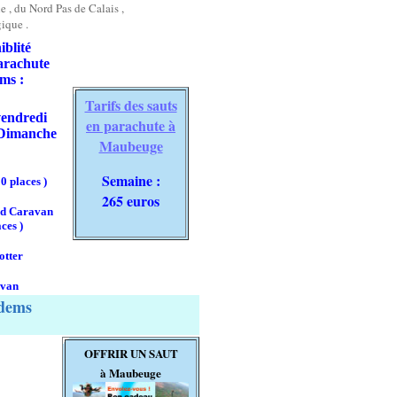
e , du Nord Pas de Calais ,
ique .
iblité
arachute
ms :
Tarifs des sauts
vendredi
en parachute à
 Dimanche
Maubeuge
Semaine :
10 places )
265 euros
nd Caravan
ces )
otter
 van
dems
OFFRIR UN SAUT
à Maubeuge