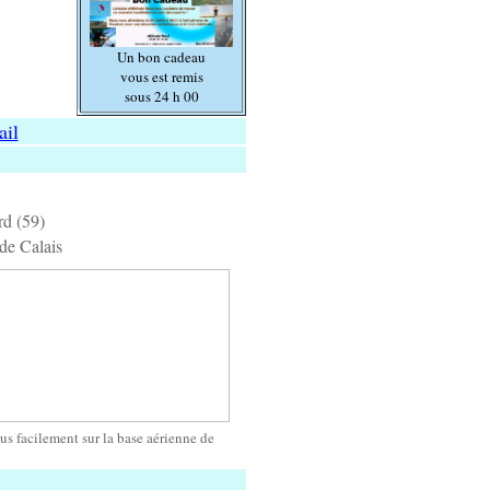
Un bon cadeau
vous est remis
sous 24 h 00
il
d (59)
de Calais
us facilement sur la base aérienne de