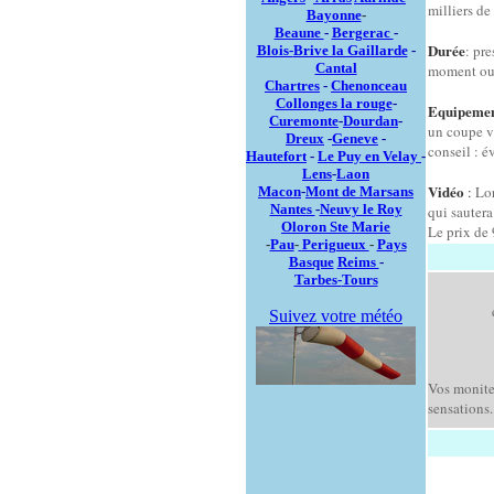
milliers de
Bayonne
-
Beaune
-
Bergerac
-
Durée
: pr
Blois-
Brive la Gaillarde
-
Cantal
moment ou 
Chartres
-
Chenonceau
Collonges la rouge
-
Equipeme
Curemonte
-
Dourdan
-
un coupe v
Dreux
-
Geneve
-
conseil : é
Hautefort
-
Le Puy en Velay
-
Lens
-
Laon
Vidéo
:
Lor
Macon
-
Mont de Marsans
Nantes
-
Neuvy le Roy
qui sauter
Oloron Ste Marie
Le prix de 
-
Pau
-
Perigueux
-
Pays
Basque
Reims
-
Tarbes-
Tours
Suivez votre météo
Vos monite
sensations.