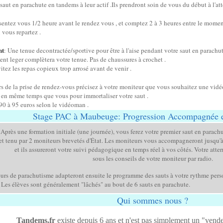
 saut en parachute en tandems à leur actif .Ils prendront soin de vous du début à l'att
esentez vous 1/2 heure avant le rendez vous , et comptez 2 à 3 heures entre le mome
vous repartez .
nt
: Une tenue decontractée/sportive pour être à l'aise pendant votre saut en parachut
ent leger complètera votre tenue.
Pas de chaussures à crochet .
vitez les repas copieux trop arrosé avant de venir .
s de la prise de rendez-vous précisez à votre moniteur que vous souhaitez une vidéo
a en même temps que vous pour immortaliser votre saut .
90 à 95 euros selon le vidéoman .
Stage PAC à Maubeuge: Progression Accompagnée e
Après une formation initiale (une journée), vous ferez votre premier saut en para
et tenu par 2 moniteurs brevetés d'État. Les moniteurs vous accompagneront jusqu'à 
et ils assureront votre suivi pédagogique en temps réel à vos côtés. Votre atter
sous les conseils de votre moniteur par radio.
urs de parachutisme adapteront ensuite le programme des sauts à votre rythme pers
 Les élèves sont généralement "lâchés" au bout de 6 sauts en parachute.
Qui sommes nous ?
Tandems.fr
existe depuis 6 ans et n'est pas simplement un "vend