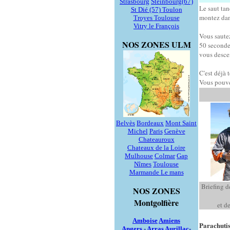
Strasbourg
Steinbourg(67)
Le saut tan
St Dié (57)
Toulon
montez dans
Troyes
Toulouse
Vitry le François
Vous saute
NOS ZONES ULM
50 secondes
vous desce
C'est déjà
Vous pouve
Belvès
Bordeaux
Mont Saint
Michel
Paris
Genève
Chateauroux
Chateaux de la Loire
Mulhouse
Colmar
Gap
Nîmes
Toulouse
Marmande
Le mans
Briefing d
NOS ZONES
Montgolfière
et d
Amboise
Amiens
Parachuti
Angers
-
Arras
Aurillac
-