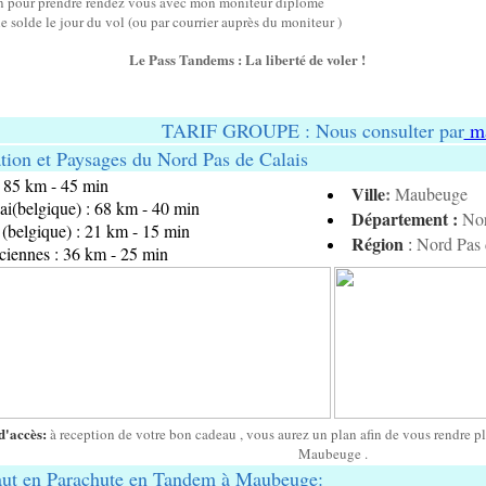
 an pour prendre rendez vous avec mon moniteur diplômé
le solde le jour du vol (ou par courrier auprès du moniteur )
Le Pass Tandems : La liberté de voler !
TARIF GROUPE : Nous consulter par
ma
tion et Paysages du Nord Pas de Calais
: 85 km - 45 min
Ville
:
Maubeuge
ai(belgique) : 68 km - 40 min
Département :
Nor
(belgique) : 21 km - 15 min
Région
:
Nord Pas 
ciennes : 36 km - 25 min
d'accès:
à reception de votre bon cadeau , vous aurez un plan afin de vous rendre pl
Maubeuge .
aut en Parachute en Tandem à Maubeuge: