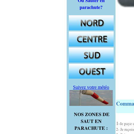
Où Sauter en
parachute?
Suivez votre météo
Comman
NOS ZONES DE
SAUT EN
1-
Je paye
PARACHUTE :
2- Je reçoi